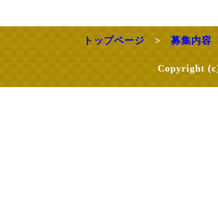
トップページ
>
募集内容
Copyright